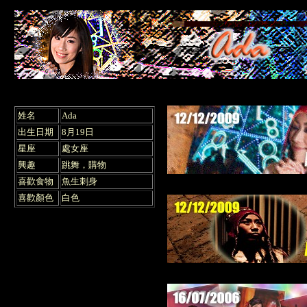
姓名
Ada
出生日期
8月19日
星座
處女座
興趣
跳舞，購物
喜歡食物
魚生
刺身
喜歡顏色
白色